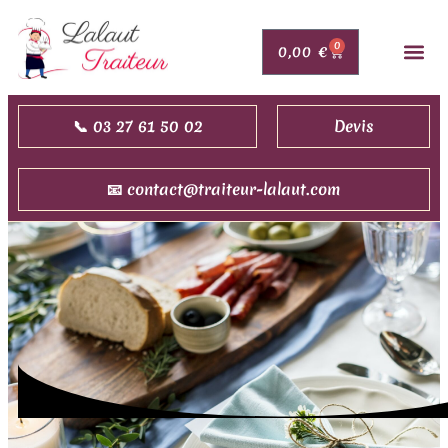
0
0,00
€
PORTAGE DE 
MARIAGE,
COMMAND
NOUS 
DEMAN
📞 03 27 61 50 02
Devis
📧 contact@traiteur-lalaut.com