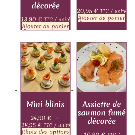
décorée
20,95
€
TTC / unité
Ajouter au panier
13,90
€
TTC / unité
Ajouter au panier
Mini blinis
Assiette de
saumon fumé
24,90
€
–
décorée
28,95
€
TTC / unité
Choix des options
10,90
€
TTC /