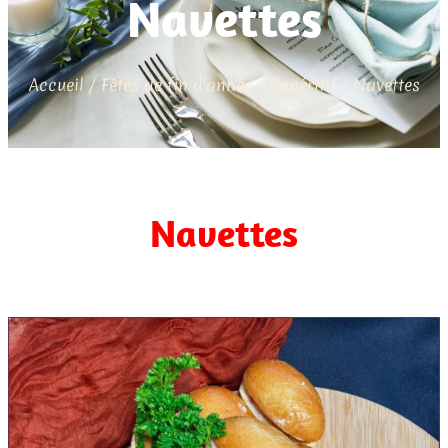
Navettes
Accueil
/
Fêtes de fin d'année
/
L'apéritif
/ Navettes
Navettes