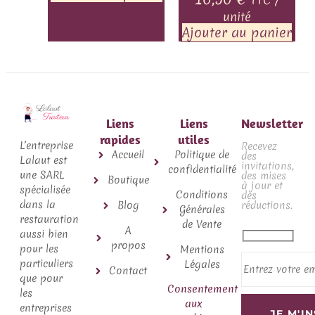
unité
Ajouter au panier
Liens
Liens
Newsletter
rapides
utiles
L’entreprise
Recevez
Accueil
Politique de
des
Lalaut est
invitations,
confidentialité
une SARL
des mises
Boutique
à jour et
spécialisée
Conditions
des
dans la
Blog
réductions.
Générales
restauration
de Vente
A
aussi bien
propos
pour les
Mentions
particuliers
Légales
Contact
que pour
Consentement
les
aux
entreprises