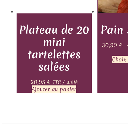
Plateau de 20
Pain 
mini
30,90
€
tartelettes
Choix
salées
20,95
€
TTC / unité
Ajouter au panier