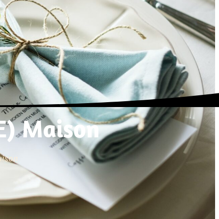
UE) Maison
aison