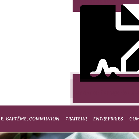
Demande de devis
Inscription Portage de rep
GE, BAPTÊME, COMMUNION
TRAITEUR
ENTREPRISES
COM