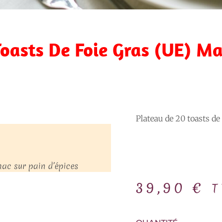
Toasts De Foie Gras (UE) M
Plateau de 20 toasts de
nac sur pain d’épices
39,90
€
T