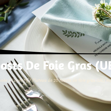
asts De Foie Gras (
nnée
/
L'apéritif
/ Plateau de 20 toasts de foie gras (UE) m