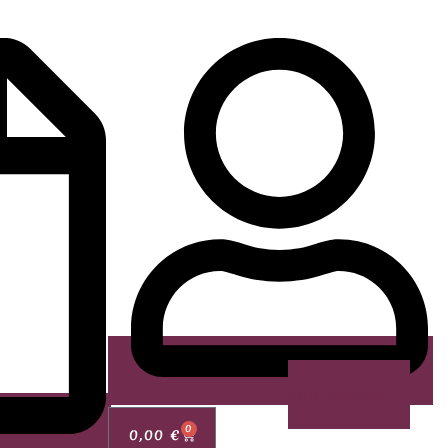
Mon Compte
0
0,00
€