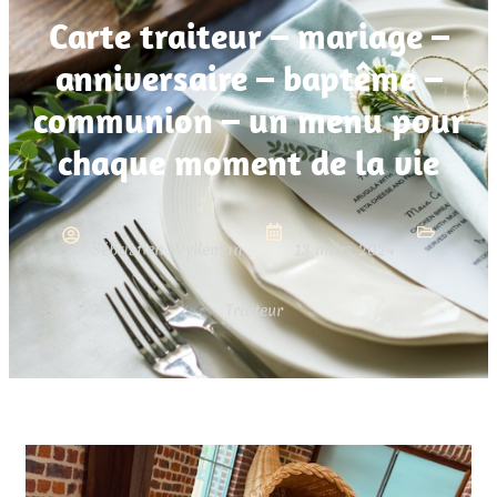
Carte traiteur – mariage –
anniversaire – baptême –
communion – un menu pour
chaque moment de la vie
Sébastien Wylleman
13 mars 2024
Traiteur