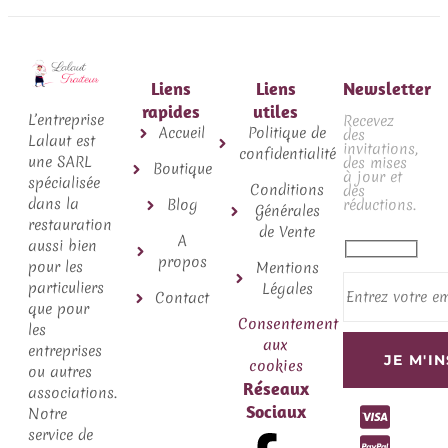
Liens
Liens
Newsletter
rapides
utiles
L’entreprise
Recevez
Accueil
Politique de
des
Lalaut est
invitations,
confidentialité
une SARL
des mises
Boutique
à jour et
spécialisée
Conditions
des
dans la
Blog
réductions.
Générales
restauration
de Vente
A
aussi bien
propos
pour les
Mentions
particuliers
Légales
Contact
que pour
Consentement
les
aux
entreprises
cookies
ou autres
Réseaux
associations.
Sociaux
Notre
service de