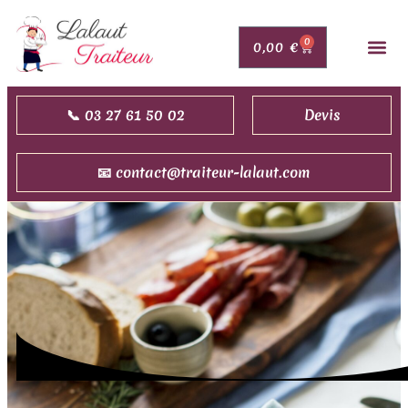
0
0,00
€
PORTAGE DE 
MARIAGE,
COMMAND
NOUS 
DEMAN
📞 03 27 61 50 02
Devis
📧 contact@traiteur-lalaut.com