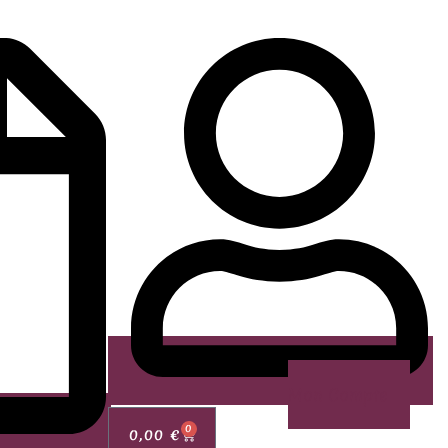
Mon Compte
0
0,00
€