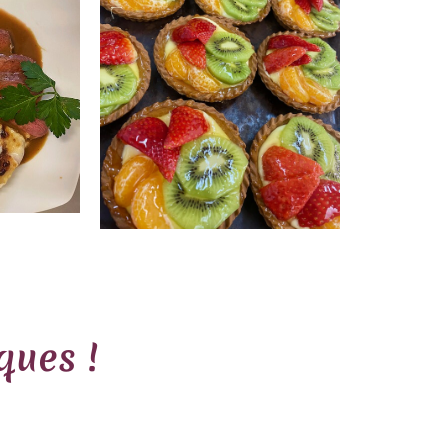
ques !