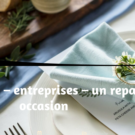
 – entreprises – un rep
occasion
Traiteur