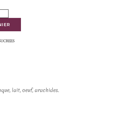
NIER
SUCREES
oque, lait, oeuf, arachides.