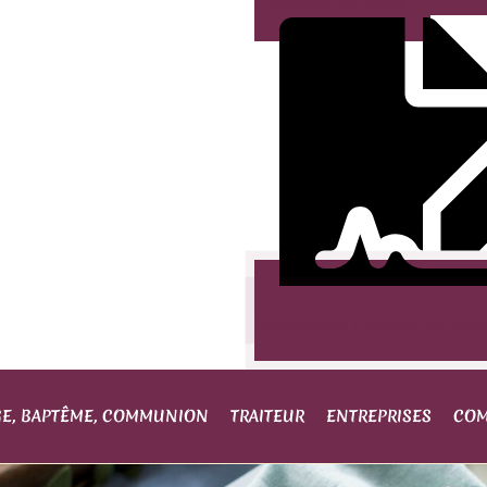
Demande de devis
Inscription Portage de rep
GE, BAPTÊME, COMMUNION
TRAITEUR
ENTREPRISES
COM