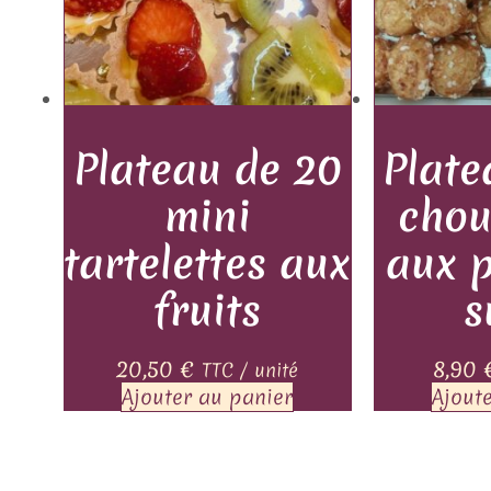
Plateau de 20
Plate
mini
chou
tartelettes aux
aux p
fruits
s
20,50
€
8,90
TTC / unité
Ajouter au panier
Ajout