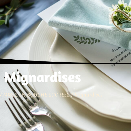
Mignardises
/
MISES EN BOUCHE SUCREES
/ Mignardises