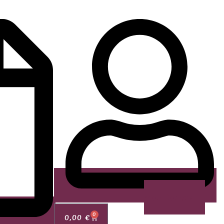
Mon Compte
0
0,00
€