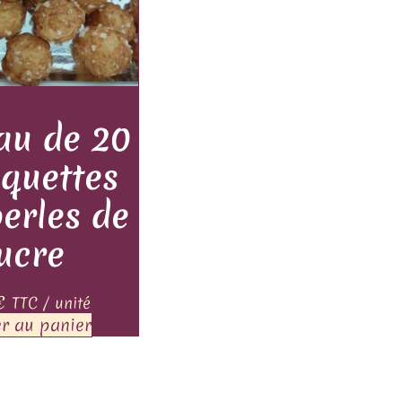
au de 20
quettes
erles de
ucre
€
TTC / unité
er au panier