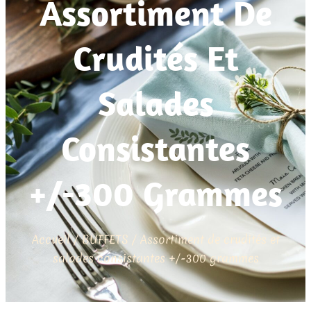
Assortiment De
Crudités Et
Salades
Consistantes
+/-300 Grammes
Accueil
/
BUFFETS
/ Assortiment de crudités et
salades consistantes +/-300 grammes