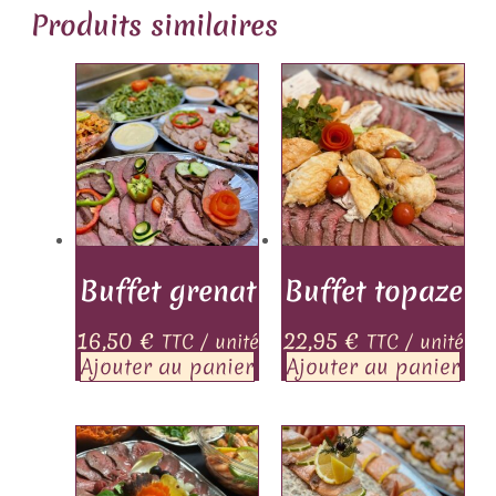
Produits similaires
Buffet grenat
Buffet topaze
16,50
€
22,95
€
TTC / unité
TTC / unité
Ajouter au panier
Ajouter au panier