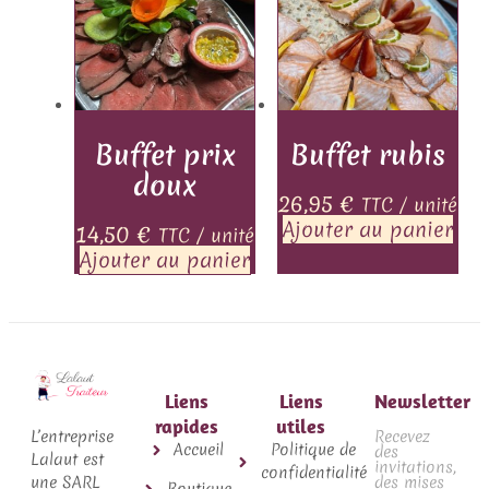
Buffet prix
Buffet rubis
doux
26,95
€
TTC / unité
Ajouter au panier
14,50
€
TTC / unité
Ajouter au panier
Liens
Liens
Newsletter
rapides
utiles
L’entreprise
Recevez
Accueil
Politique de
des
Lalaut est
invitations,
confidentialité
une SARL
des mises