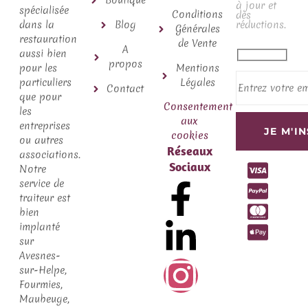
Boutique
à jour et
spécialisée
Conditions
des
dans la
Blog
réductions.
Générales
restauration
de Vente
A
aussi bien
propos
pour les
Mentions
particuliers
Légales
Contact
que pour
Consentement
les
aux
entreprises
cookies
ou autres
Réseaux
associations.
Sociaux
Notre
service de
traiteur est
bien
implanté
sur
Avesnes-
sur-Helpe,
Fourmies,
Maubeuge,