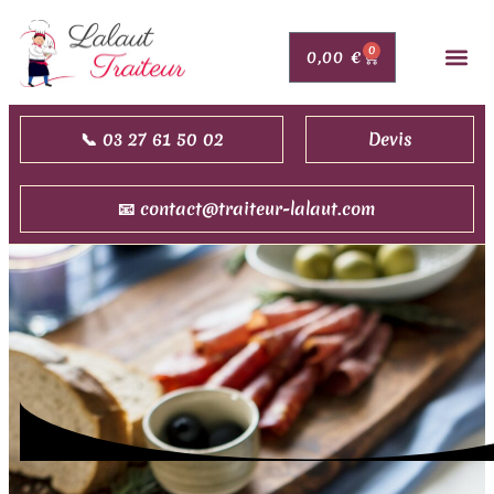
0
0,00
€
PORTAGE DE 
MARIAGE,
COMMAND
NOUS 
DEMAN
📞 03 27 61 50 02
Devis
📧 contact@traiteur-lalaut.com