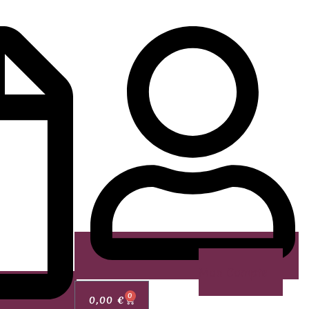
Mon Compte
0
0,00
€